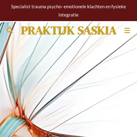
Specialist trauma psycho- emotionele klachten en fysieke
Ga
integratie
direct
naar
PRAKTIJK SASKIA
de
hoofdinhoud